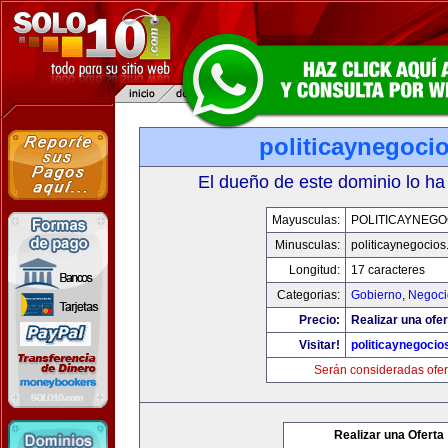
politicaynegoci
El dueño de este dominio lo ha
Mayusculas:
POLITICAYNEGO
Minusculas:
politicaynegocio
Longitud:
17 caracteres
Categorias:
Gobierno
,
Negoci
Precio:
Realizar una ofer
Visitar!
politicaynegoci
Serán consideradas ofer
Realizar una Oferta