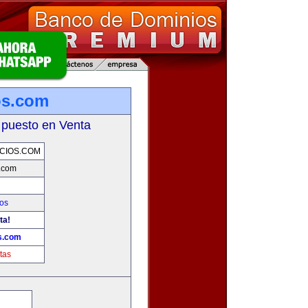
os.com
 puesto en Venta
CIOS.COM
s.com
os
ta!
os.com
tas