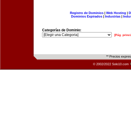
Registro de Dominios
|
Web Hosting
|
D
Dominios Expirados
|
Industrias
|
Indu
Categorías de Dominio:
[Pág. princi
** Precios expre
© 2002/2022 Solo10.com