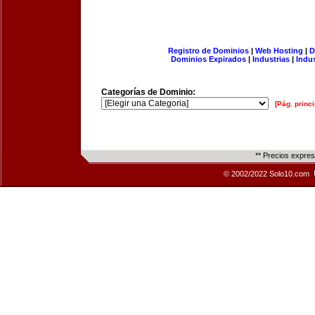
Registro de Dominios
|
Web Hosting
|
D
Dominios Expirados
|
Industrias
|
Indu
Categorías de Dominio:
[Pág. princi
** Precios expre
© 2002/2022 Solo10.com