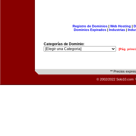
Registro de Dominios
|
Web Hosting
|
D
Dominios Expirados
|
Industrias
|
Indu
Categorías de Dominio:
[Pág. princi
** Precios expre
© 2002/2022 Solo10.com