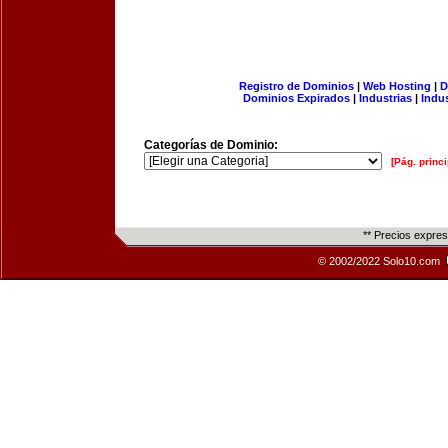
Registro de Dominios
|
Web Hosting
|
D
Dominios Expirados
|
Industrias
|
Indu
Categorías de Dominio:
[Pág. princi
** Precios expre
© 2002/2022 Solo10.com