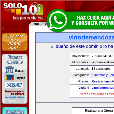
vinodemendoz
El dueño de este dominio lo ha
Mayusculas:
VINODEMEND
Minusculas:
vinodemendoza
Longitud:
13 caracteres
Categorias:
Alimentos y Beb
Precio:
Realizar una of
Visitar!
vinodemendoz
Serán consideradas ofer
Realizar una Oferta