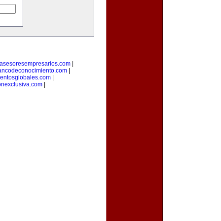
asesoresempresarios.com
|
ancodeconocimiento.com
|
entosglobales.com
|
onexclusiva.com
|