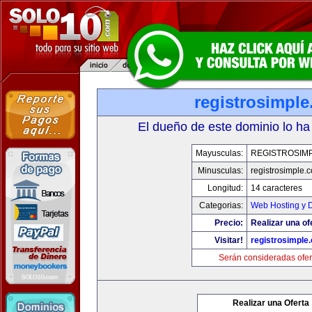
registrosimpl
El dueño de este dominio lo ha
Mayusculas:
REGISTROSIM
Minusculas:
registrosimple.
Longitud:
14 caracteres
Categorias:
Web Hosting y 
Precio:
Realizar una of
Visitar!
registrosimple
Serán consideradas ofer
Realizar una Oferta