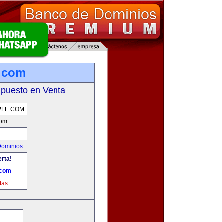
e.com
 puesto en Venta
PLE.COM
com
Dominios
erta!
.com
tas