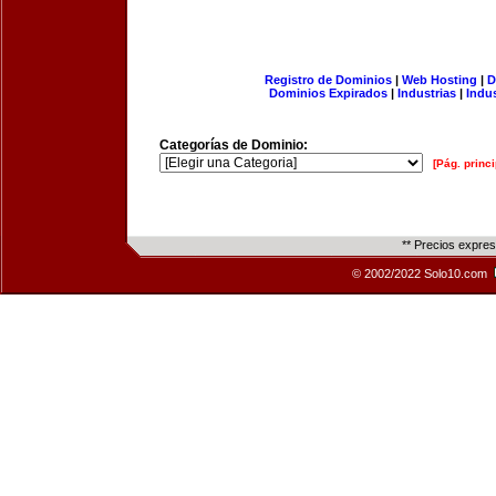
Registro de Dominios
|
Web Hosting
|
D
Dominios Expirados
|
Industrias
|
Indu
Categorías de Dominio:
[Pág. princi
** Precios expre
© 2002/2022 Solo10.com