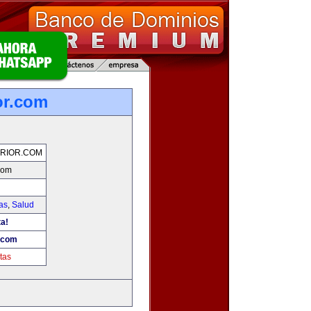
or.com
RIOR.COM
.com
as
,
Salud
ta!
r.com
tas