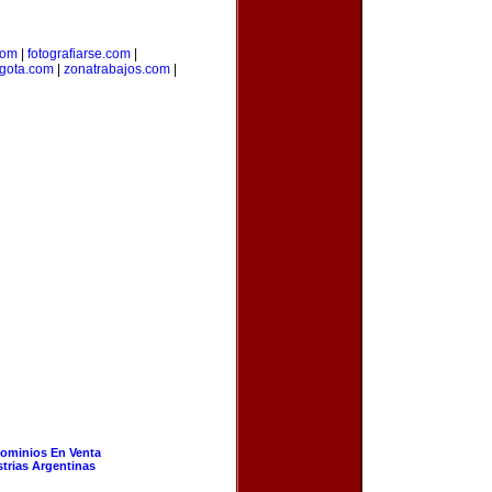
com
|
fotografiarse.com
|
gota.com
|
zonatrabajos.com
|
ominios En Venta
strias Argentinas