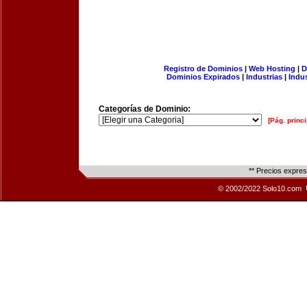
Registro de Dominios
|
Web Hosting
|
D
Dominios Expirados
|
Industrias
|
Indu
Categorías de Dominio:
[Pág. princi
** Precios expre
© 2002/2022 Solo10.com