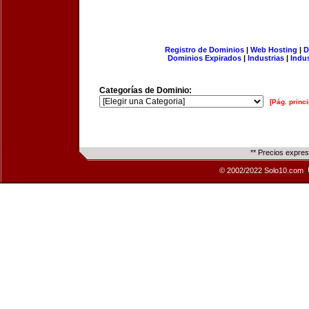
Registro de Dominios
|
Web Hosting
|
D
Dominios Expirados
|
Industrias
|
Indu
Categorías de Dominio:
[Pág. princi
** Precios expre
© 2002/2022 Solo10.com