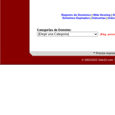
Registro de Dominios
|
Web Hosting
|
D
Dominios Expirados
|
Industrias
|
Indu
Categorías de Dominio:
[Pág. princi
** Precios expre
© 2002/2022 Solo10.com