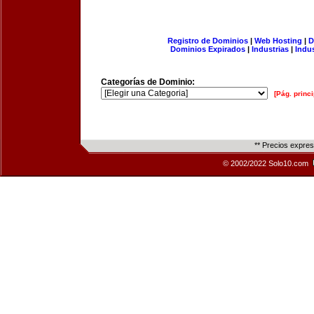
Registro de Dominios
|
Web Hosting
|
D
Dominios Expirados
|
Industrias
|
Indu
Categorías de Dominio:
[Pág. princi
** Precios expre
© 2002/2022 Solo10.com