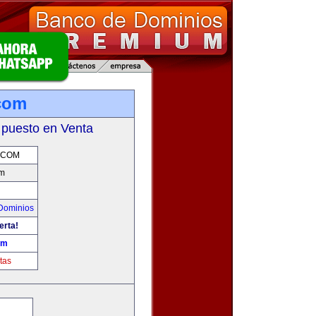
com
 puesto en Venta
.COM
m
Dominios
erta!
om
tas