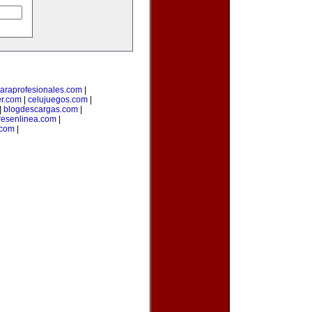
araprofesionales.com
|
er.com
|
celujuegos.com
|
|
blogdescargas.com
|
esenlinea.com
|
.com
|