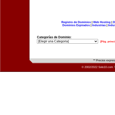
Registro de Dominios
|
Web Hosting
|
D
Dominios Expirados
|
Industrias
|
Indu
Categorías de Dominio:
[Pág. princi
** Precios expre
© 2002/2022 Solo10.com