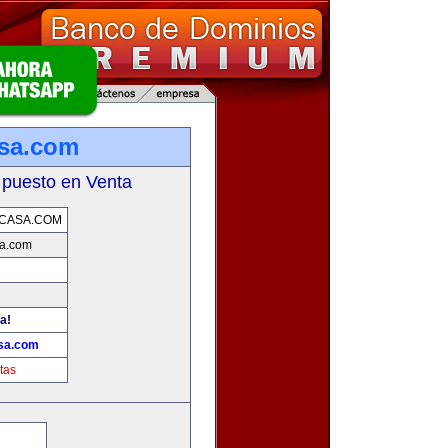
sa.com
 puesto en Venta
CASA.COM
a.com
a!
sa.com
tas