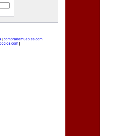
m
|
comprademuebles.com
|
gocios.com
|