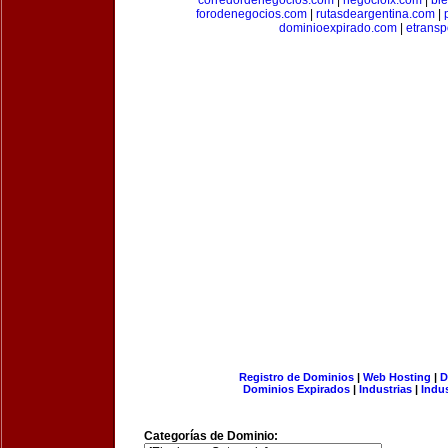
corredordenegocios.com
|
negociofx.com
|
bi
forodenegocios.com
|
rutasdeargentina.com
|
dominioexpirado.com
|
etransp
Registro de Dominios
|
Web Hosting
|
D
Dominios Expirados
|
Industrias
|
Indu
Categorías de Dominio: