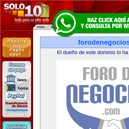
forodenegocio
El dueño de este dominio lo ha