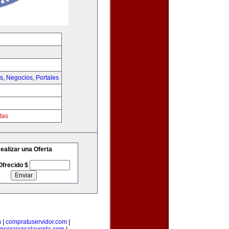
as
,
Negocios
,
Portales
tas
ealizar una Oferta
Ofrecido $
m
|
compratuservidor.com
|