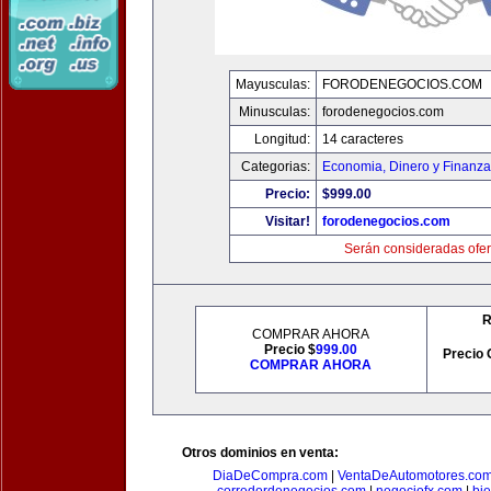
Mayusculas:
FORODENEGOCIOS.COM
Minusculas:
forodenegocios.com
Longitud:
14 caracteres
Categorias:
Economia, Dinero y Finanz
Precio:
$999.00
Visitar!
forodenegocios.com
Serán consideradas ofer
R
COMPRAR AHORA
Precio $
999.00
Precio 
COMPRAR AHORA
Otros dominios en venta:
DiaDeCompra.com
|
VentaDeAutomotores.co