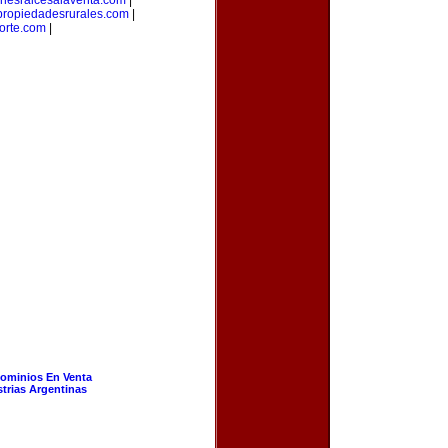
enesraicesalaventa.com
|
propiedadesrurales.com
|
orte.com
|
ominios En Venta
strias Argentinas