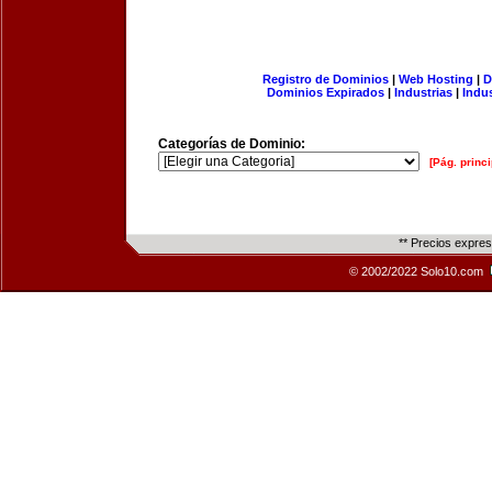
Registro de Dominios
|
Web Hosting
|
D
Dominios Expirados
|
Industrias
|
Indu
Categorías de Dominio:
[Pág. princi
** Precios expre
© 2002/2022 Solo10.com