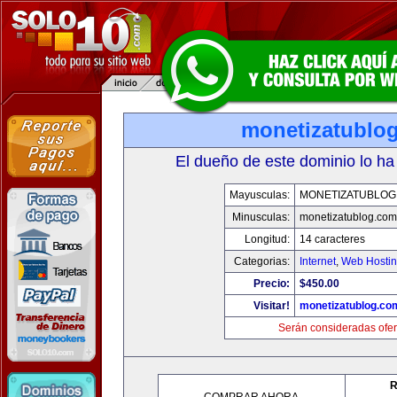
monetizatublo
El dueño de este dominio lo ha
Mayusculas:
MONETIZATUBLOG
Minusculas:
monetizatublog.com
Longitud:
14 caracteres
Categorias:
Internet
,
Web Hostin
Precio:
$450.00
Visitar!
monetizatublog.co
Serán consideradas ofer
R