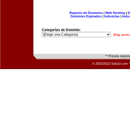
Registro de Dominios
|
Web Hosting
|
D
Dominios Expirados
|
Industrias
|
Indu
Categorías de Dominio:
[Pág. princi
** Precios expre
© 2002/2022 Solo10.com