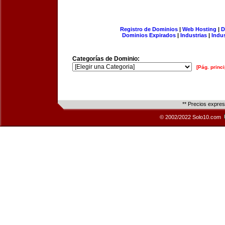
Registro de Dominios
|
Web Hosting
|
D
Dominios Expirados
|
Industrias
|
Indu
Categorías de Dominio:
[Pág. princi
** Precios expre
© 2002/2022 Solo10.com