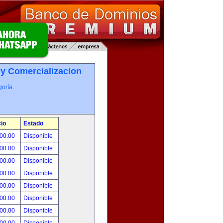
 y Comercializacion
oría.
io
Estado
800.00
Disponible
800.00
Disponible
500.00
Disponible
500.00
Disponible
000.00
Disponible
900.00
Disponible
800.00
Disponible