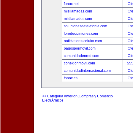
fonox.net
Ofe
misllamadas.com
Ofe
misllamados.com
Ofe
solucionesdetelefonia.com
Ofe
forodeopiniones.com
Ofe
noticiasentucelular.com
Ofe
pagospormovil.com
Ofe
comunidadenred.com
Ofe
conexionmovil.com
$5
comunidadinternacional.com
Ofe
fonox.es
Ofe
<< Categoria Anterior (Compras y Comercio
ElectrÃ³nico)