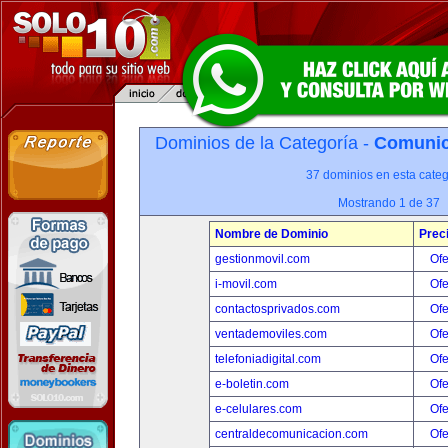
Dominios de la Categoría -
Comunica
37 dominios en esta categ
Mostrando 1 de 37
Nombre de Dominio
Prec
gestionmovil.com
Ofe
i-movil.com
Ofe
contactosprivados.com
Ofe
ventademoviles.com
Ofe
telefoniadigital.com
Ofe
e-boletin.com
Ofe
e-celulares.com
Ofe
centraldecomunicacion.com
Ofe