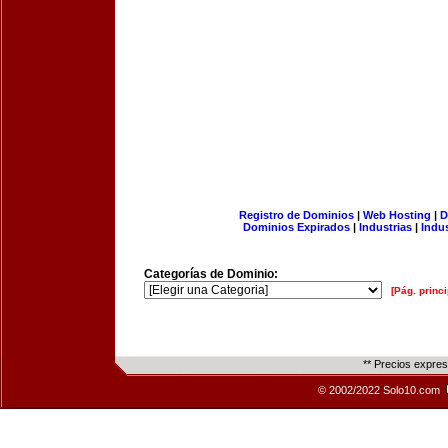
Registro de Dominios
|
Web Hosting
|
D
Dominios Expirados
|
Industrias
|
Indu
Categorías de Dominio:
[Pág. princi
** Precios expre
© 2002/2022 Solo10.com