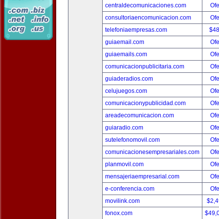
centraldecomunicaciones.com
Ofe
consultoriaencomunicacion.com
Ofe
telefoniaempresas.com
$4
guiaemail.com
Ofe
guiaemails.com
Ofe
comunicacionpublicitaria.com
Ofe
guiaderadios.com
Ofe
celujuegos.com
Ofe
comunicacionypublicidad.com
Ofe
areadecomunicacion.com
Ofe
guiaradio.com
Ofe
sutelefonomovil.com
Ofe
comunicacionesempresariales.com
Ofe
planmovil.com
Ofe
mensajeriaempresarial.com
Ofe
e-conferencia.com
Ofe
movilink.com
$2,
fonox.com
$49,